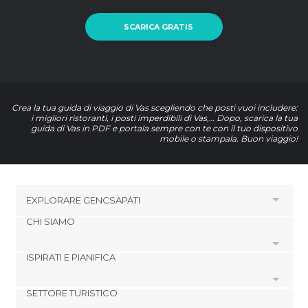
SCARICA GRATIS
Crea la tua guida di viaggio di Vas scegliendo che posti vuoi includere:
i migliori ristoranti, i posti imperdibili di Vas,… Dopo, scarica la tua
guida di Vas in PDF e portala sempre con te con il tuo dispositivo
mobile o stampala. Buon viaggio!
EXPLORARE
GENCSAPÁTI
CHI SIAMO
HOTEL VICINO A GENCSAPÁTI
Hotel a Szombathely
ISPIRATI E PIANIFICA
Cookies
Hotel a Koszeg
Politica di privacy
Hotel a Bük
SETTORE TURISTICO
footer@item_discovertips_anchor