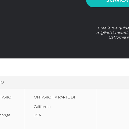
SCARICA
Crea la tua guida 
migliori ristoranti
California 
IO
NTARIO
ONTARIO FA PARTE DI
California
amonga
USA