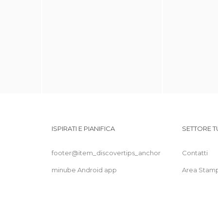
ISPIRATI E PIANIFICA
SETTORE T
footer@item_discovertips_anchor
Contatti
minube Android app
Area Stam