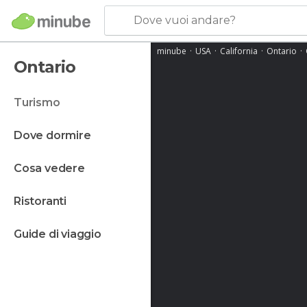
Dove vuoi andare?
minube
USA
California
Ontario
Ontario
turismo
dove dormire
cosa vedere
ristoranti
guide di viaggio