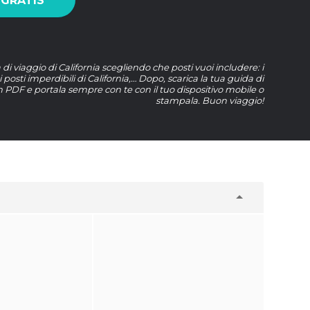
 GRATIS
di viaggio di California scegliendo che posti vuoi includere: i
, i posti imperdibili di California,… Dopo, scarica la tua guida di
in PDF e portala sempre con te con il tuo dispositivo mobile o
stampala. Buon viaggio!