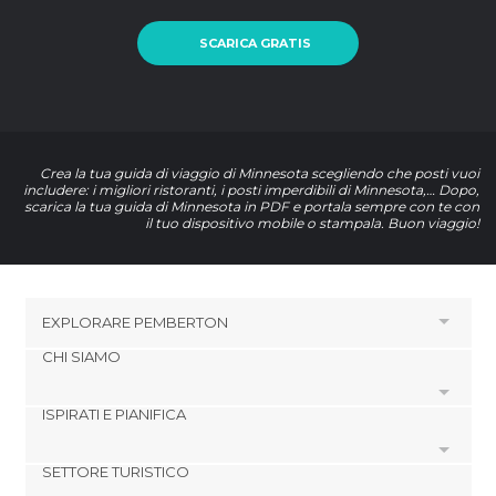
SCARICA GRATIS
Crea la tua guida di viaggio di Minnesota scegliendo che posti vuoi
includere: i migliori ristoranti, i posti imperdibili di Minnesota,… Dopo,
scarica la tua guida di Minnesota in PDF e portala sempre con te con
il tuo dispositivo mobile o stampala. Buon viaggio!
EXPLORARE
PEMBERTON
CHI SIAMO
HOTEL VICINO A PEMBERTON
Hotel a Waldorf
ISPIRATI E PIANIFICA
Cookies
Hotel a Waseca
Politica di privacy
Hotel a Mankato
SETTORE TURISTICO
footer@item_discovertips_anchor