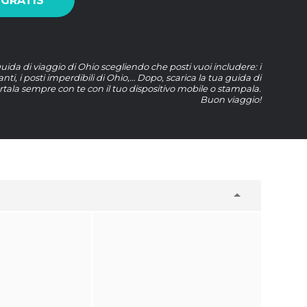
 GRATIS
uida di viaggio di Ohio scegliendo che posti vuoi includere: i
ranti, i posti imperdibili di Ohio,… Dopo, scarica la tua guida di
tala sempre con te con il tuo dispositivo mobile o stampala.
Buon viaggio!