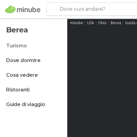
Dove vuoi andare?
minube
USA
Ohio
Berea
Guida 
Berea
turismo
dove dormire
cosa vedere
ristoranti
guide di viaggio