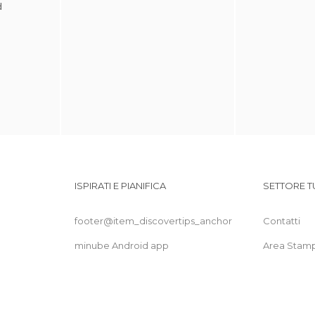
d
ISPIRATI E PIANIFICA
SETTORE T
footer@item_discovertips_anchor
Contatti
minube Android app
Area Stam