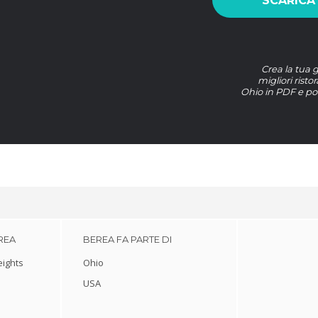
SCARICA
Crea la tua g
migliori risto
Ohio in PDF e por
REA
BEREA FA PARTE DI
eights
Ohio
USA