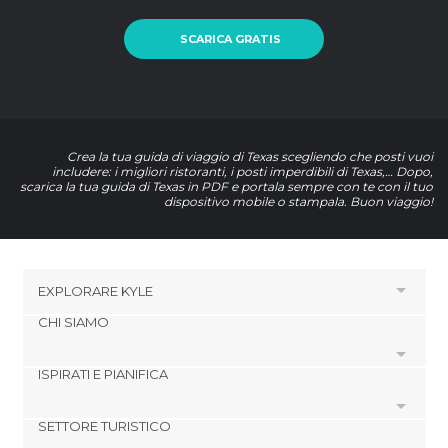
SCARICA GRATIS
Crea la tua guida di viaggio di Texas scegliendo che posti vuoi
includere: i migliori ristoranti, i posti imperdibili di Texas,… Dopo,
scarica la tua guida di Texas in PDF e portala sempre con te con il tuo
dispositivo mobile o stampala. Buon viaggio!
EXPLORARE
KYLE
CHI SIAMO
HOTEL VICINO A KYLE
Hotel a Buda
ISPIRATI E PIANIFICA
Cookies
Hotel a San Marcos
Politica di privacy
Hotel a Lockhart
SETTORE TURISTICO
footer@item_discovertips_anchor