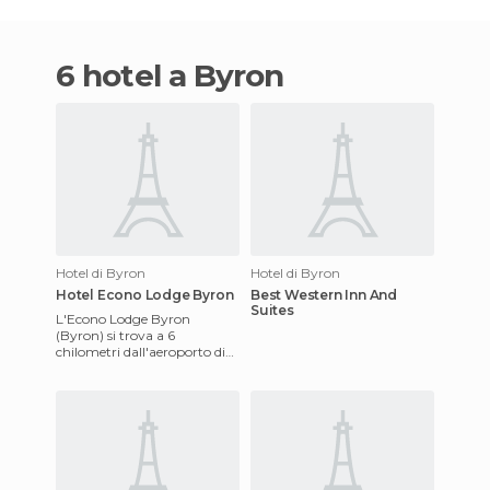
6 hotel a Byron
Hotel di Byron
Hotel di Byron
Hotel Econo Lodge Byron
Best Western Inn And
Suites
L'Econo Lodge Byron
(Byron) si trova a 6
chilometri dall'aeroporto di
Wilson, Lewis. Nei suoi
impianti include una piscina
all'ape