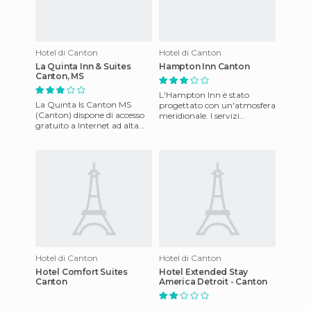
Hotel di Canton
Hotel di Canton
La Quinta Inn & Suites
Hampton Inn Canton
Canton, MS
L'Hampton Inn è stato
La Quinta Is Canton MS
progettato con un'atmosfera
(Canton) dispone di accesso
meridionale. I servizi
gratuito a Internet ad alta
includono colazione gratuita,
velocità, una piscina
centro business, sala riuni
all'aperto e spaziose camere,
Hotel di Canton
Hotel di Canton
Hotel Comfort Suites
Hotel Extended Stay
Canton
America Detroit - Canton