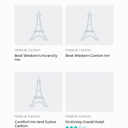
Hotel di Canton
Hotel di Canton
Best Western University
Best Western Canton Inn
Inn
Hotel di Canton
Hotel di Canton
Comfort Inn And Suites
McKinley Grand Hotel
Canton