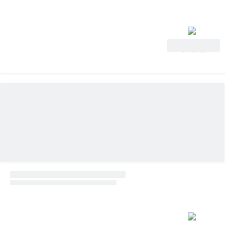
Vedi
offerta