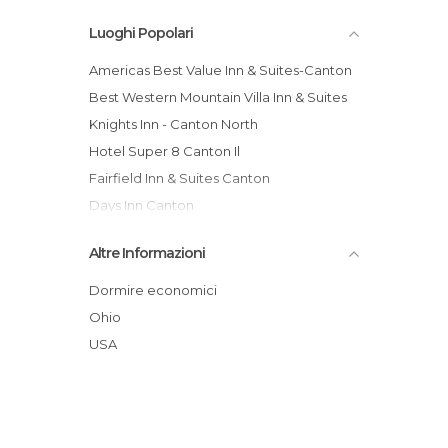
Luoghi Popolari
Americas Best Value Inn & Suites-Canton
Best Western Mountain Villa Inn & Suites
Knights Inn - Canton North
Hotel Super 8 Canton Il
Fairfield Inn & Suites Canton
Days Inn Canton
La Quinta Inn Detroit Canton
Altre Informazioni
The Bertram Inn at Glenmoor
La Quinta Inn & Suites Canton, MS
Dormire economici
Hampton Inn Canton
Ohio
Hotel Comfort Suites Canton
USA
Fellows Creek Motel