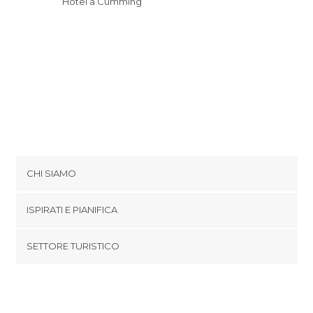
Hotel a Cumming
CHI SIAMO
Cookies
ISPIRATI E PIANIFICA
Politica di privacy
footer@item_discovertips_anchor
SETTORE TURISTICO
Termini e Condizioni
minube Android app
Contatti
Area Stampa