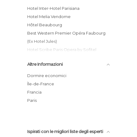
Hotel Inter-Hotel Parisiana
Hotel Melia Vendome
Hôtel Beaubourg
Best Western Premier Opéra Faubourg
(Ex Hotel Jules)
Hotel Scribe Paris Opera by Sofitel
Hotel Hyatt Paris Madeleine
Altre Informazioni
Hotel Terminus Nord a Parigi
Hôtel Brittany
Dormire economici
Hotel Newhotel Lafayette
Île-de-France
Hotel Relais Monceau
Francia
Hotel Villa Panthéon
Paris
Hotel Bac Saint-Germain
Ispirati con le migliori liste degli esperti