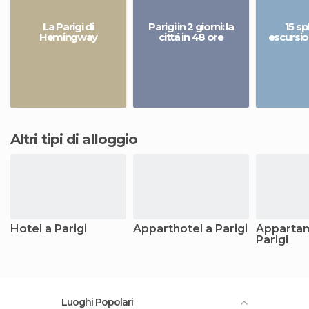
La Parigi di
Parigi in 2 giorni: la
15 sp
Hemingway
cittá in 48 ore
escursio
Altri tipi di alloggio
Hotel a Parigi
Apparthotel a Parigi
Appartam
Parigi
Luoghi Popolari