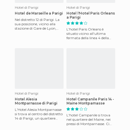
Hotel di Parigi
Hotel di Parigi
Hotel de Marseille a Parigi
Hotel l'Hotel Paris Orleans
a Parigi
Nel distretto 12 di Parigi. La
sua posizione, vicino alla
stazione di Gare de Lyon,
L'hotel Paris Orleans è
Gare d'Austerlitz e Piazza
situato vicino all'ultima
della Bastiglia, è
fermata della linea 4 della
metropolitana: Porte
d'Orléans; è molto comodo
per c
Hotel di Parigi
Hotel di Parigi
Hotel Alesia
Hotel Campanile Paris 14 -
Montparnasse di Parigi
Maine Montparnasse
L'Hotel Alesia Montparnasse
si trova al centro del distretto
L'hotel Campanile si trova
14 di Parigi, un quartiere
nel quartiere del Maine, nei
popolare con molti negozi e
pressi di Montparnasse. Ci
ristoranti.
sono una mezza dozzina di