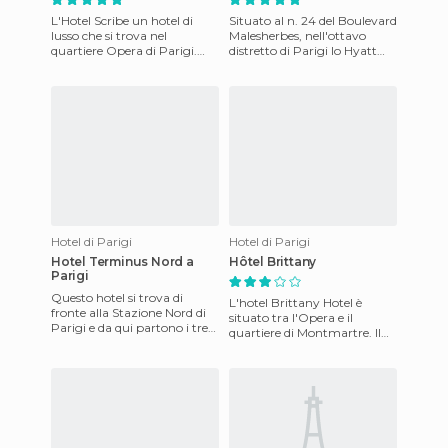
L'Hotel Scribe un hotel di
Situato al n. 24 del Boulevard
lusso che si trova nel
Malesherbes, nell'ottavo
quartiere Opera di Parigi.
distretto di Parigi lo Hyatt
Ideale per chi vuole un
Madeleine è un piccolo hotel
quartiere da conoscere passe
con 86 camere e
Hotel di Parigi
Hotel di Parigi
Hotel Terminus Nord a
Hôtel Brittany
Parigi
Questo hotel si trova di
L'hotel Brittany Hotel è
fronte alla Stazione Nord di
situato tra l'Opera e il
Parigi e da qui partono i treni
quartiere di Montmartre. Il
Eurostar e Thalys in direzione
quartiere si chiama la nuova
Amsterdam, Lo
Atene, perché ci sono m