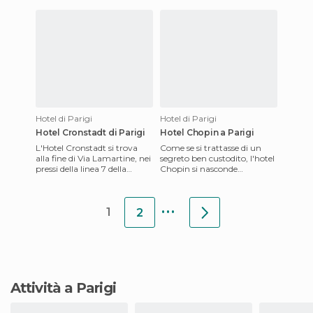
autobus che passano d
Hotel di Parigi
Hotel di Parigi
Hotel Cronstadt di Parigi
Hotel Chopin a Parigi
L'Hotel Cronstadt si trova
Come se si trattasse di un
alla fine di Via Lamartine, nei
segreto ben custodito, l'hotel
pressi della linea 7 della
Chopin si nasconde
metropolitana e della
all'interno del bellissimo
fermata Poissoniere.
passaggio coperto di Jouff
...
1
2
Attività a Parigi