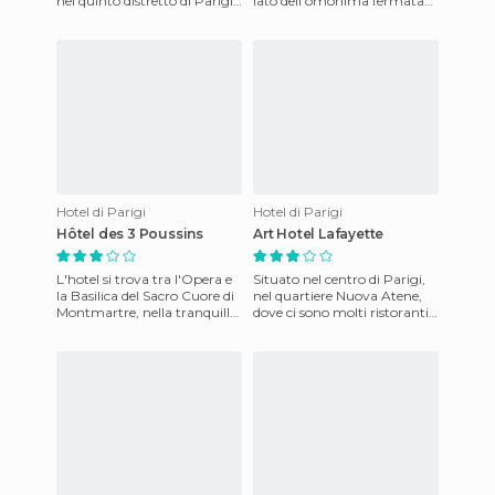
nel quinto distretto di Parigi.
lato dell'omonima fermata
È un posto perfetto per
della metropolitana, un
visitare
luogo conveniente per ut
Hotel di Parigi
Hotel di Parigi
Hôtel des 3 Poussins
Art Hotel Lafayette
L'hotel si trova tra l'Opera e
Situato nel centro di Parigi,
la Basilica del Sacro Cuore di
nel quartiere Nuova Atene,
Montmartre, nella tranquilla
dove ci sono molti ristoranti e
Via Clauzel, ed è una vera e
negozi greci e turchi, oltre ad
propria ma
una vivac