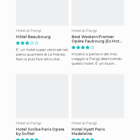
Hotel di Parigi
Hotel di Parigi
Hôtel Beaubourg
Best Western Premier
Opéra Faubourg (Ex Hotel
Jules)
E' un hotel super centrale nel
Inizierò a parlarvi del mio
pieno quartiere di Le Marais .
viaggio a Parigi descrivendo
Non si può fare altro che
questo hotel. È un buon
vedere la foto. Mettendo il
hotel, ma è meglio cercare su
piede in quest
internet se c'è qua
Hotel di Parigi
Hotel di Parigi
Hotel Scribe Paris Opera
Hotel Hyatt Paris
by Sofitel
Madeleine