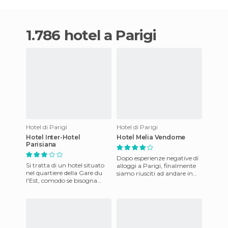
1.786 hotel a Parigi
Hotel di Parigi
Hotel di Parigi
Hotel Inter-Hotel
Hotel Melia Vendome
Parisiana
Dopo esperienze negative di
Si tratta di un hotel situato
alloggi a Parigi, finalmente
nel quartiere della Gare du
siamo riusciti ad andare in
l'Est, comodo se bisogna
un hotel bellissimo, vicino
prendere un treno la mattina
all'Opéra e a Pla
presto per Bruxell