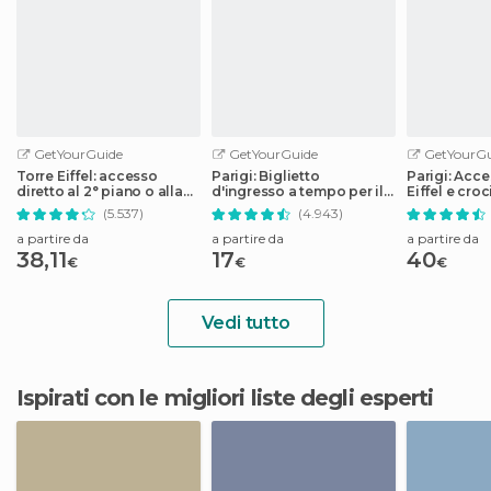
GetYourGuide
GetYourGuide
GetYourGu
Torre Eiffel: accesso
Parigi: Biglietto
Parigi: Acce
diretto al 2° piano o alla
d'ingresso a tempo per il
Eiffel e croc
cima
Museo del Louvre
Senna
(5.537)
(4.943)
a partire da
a partire da
a partire da
38,11
17
40
€
€
€
Vedi tutto
Ispirati con le migliori liste degli esperti