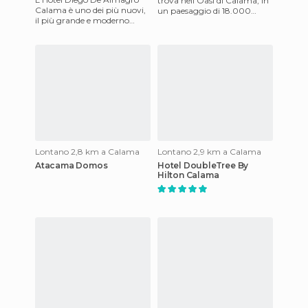
trova nell'Oasi di Calama, in
Calama è uno dei più nuovi,
un paesaggio di 18.000
il più grande e moderno
metri quadrati. L'ambiente è
realizzato nella zona di
costituito da alber
Calama. Offre camere spazio
Lontano 2,8 km a Calama
Lontano 2,9 km a Calama
Atacama Domos
Hotel DoubleTree By
Hilton Calama