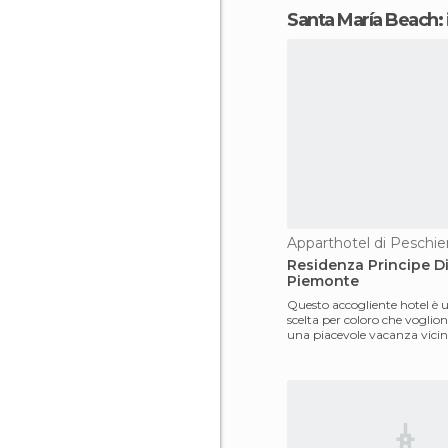
Santa María Beach: 
Residenza Principe D
Piemonte
Questo accogliente hotel è 
scelta per coloro che voglio
una piacevole vacanza vicin
spiaggia e ai luoghi