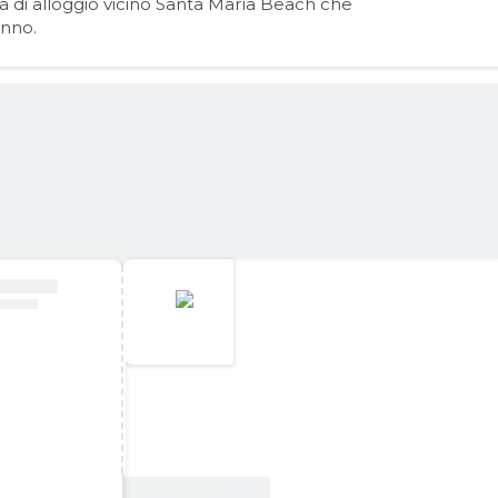
tà di alloggio vicino Santa María Beach che
anno.
Vedi offerta