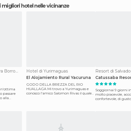
i migliori hotel nelle vicinanze
Apparthotel di Peschiera Borromeo
Hotel di Yurimaguas
Resort di Salvado
i
El Alojamiento Rural Yacuruna
Catussaba Resor
GODO DELLA BREZZA DEL RIO
HUALLAGA Mi trovo a Yurimaguas e
un'ottima
Soggiornai 9 giorni i
conosco l'amico Salomon Rivas il quale
no passare
molto piacevole, acco
risulta essere molto servizie
o alla
confortevole, di gust
l'accesso alla spia