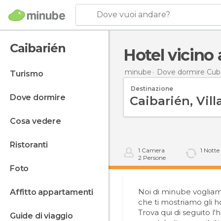
Dove vuoi andare?
Caibarién
Hotel vicin
minube
Dove dormire Cub
turismo
Destinazione
dove dormire
cosa vedere
ristoranti
1
Camera
1
Notte
2
Persone
foto
Noi di minube vogliamo
affitto appartamenti
che ti mostriamo gli ho
Trova qui di seguito l
guide di viaggio