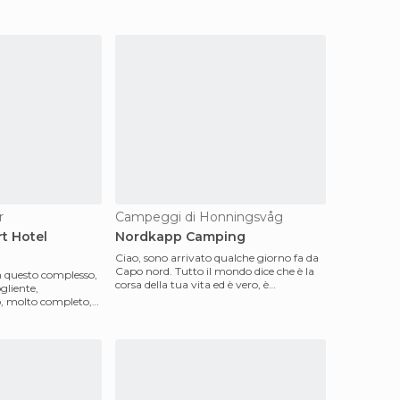
r
Campeggi di Honningsvåg
t Hotel
Nordkapp Camping
Ciao, sono arrivato qualche giorno fa da
Capo nord. Tutto il mondo dice che è la
n questo complesso,
corsa della tua vita ed è vero, è
gliente,
fantasticoda.Si
o, molto completo,