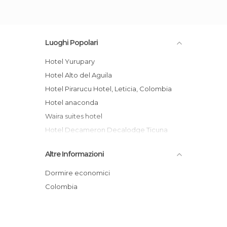
Luoghi Popolari
Hotel Yurupary
Hotel Alto del Aguila
Hotel Pirarucu Hotel, Leticia, Colombia
Hotel anaconda
Waira suites hotel
Hotel Decameron Decalodge Ticuna
Hotel Amazon Bed And Breakfast
Altre Informazioni
Casa Del Kurupira - Selvaventura
Reserva Natural Tanimboca
Dormire economici
Hotel Santa Helena
Colombia
Omshanty Jungle Lodge
Tukuchi Hostel