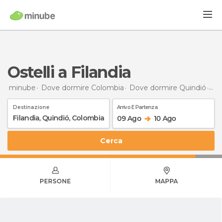
Ostelli a Filandia
minube
Dove dormire Colombia
Dove dormire Quindió
Ost
Destinazione
Arrivo E Partenza
09 Ago
10 Ago
Cerca
PERSONE
MAPPA