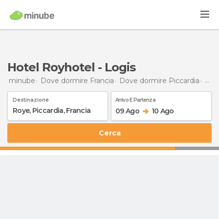
Hotel Royhotel - Logis
minube
Dove dormire Francia
Dove dormire Piccardia
Dov
Destinazione
Arrivo E Partenza
09 Ago
10 Ago
Cerca