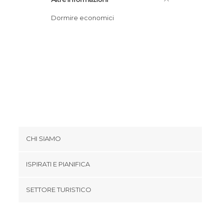
Dormire economici
CHI SIAMO
Cookies
ISPIRATI E PIANIFICA
Politica di privacy
footer@item_discovertips_anchor
SETTORE TURISTICO
Termini e Condizioni
minube Android app
Contatti