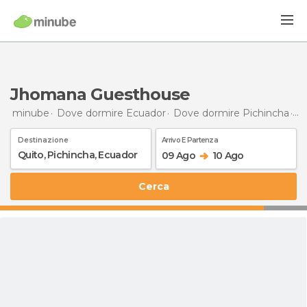
Jhomana Guesthouse
minube
Dove dormire Ecuador
Dove dormire Pichincha
D
Destinazione
Arrivo E Partenza
09 Ago
10 Ago
Cerca