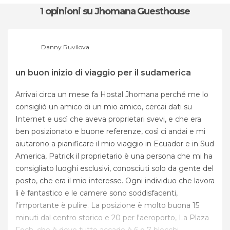
1 opinioni
su Jhomana Guesthouse
Danny Ruvilova
un buon inizio di viaggio per il sudamerica
Arrivai circa un mese fa Hostal Jhomana perché me lo
consigliò un amico di un mio amico, cercai dati su
Internet e uscì che aveva proprietari svevi, e che era
ben posizionato e buone referenze, così ci andai e mi
aiutarono a pianificare il mio viaggio in Ecuador e in Sud
America, Patrick il proprietario è una persona che mi ha
consigliato luoghi esclusivi, conosciuti solo da gente del
posto, che era il mio interesse. Ogni individuo che lavora
lì è fantastico e le camere sono soddisfacenti,
l'importante è pulire. La posizione è molto buona 15
minuti dal centro storico e 20 per l'aeroporto, La Plaza
Foch, che è dove tutto accade è 6 o 7 blocchi