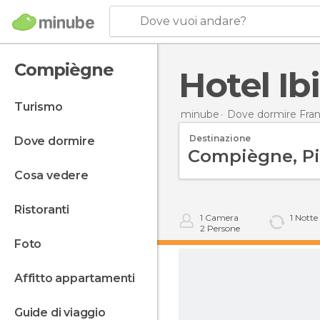
Dove vuoi andare?
Compiègne
Hotel I
turismo
minube
Dove dormire Fran
Destinazione
dove dormire
cosa vedere
ristoranti
1
Camera
1
Notte
2
Persone
foto
affitto appartamenti
guide di viaggio