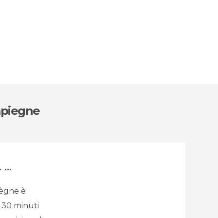
mpiegne
...
iègne è
A 30 minuti