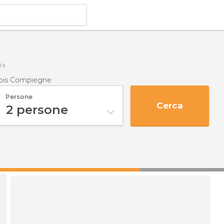
ta
Ibis Compiegne
Persone
Cerca
2
persone