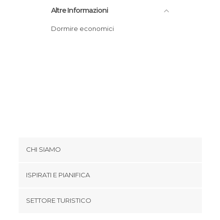
Altre Informazioni
Dormire economici
CHI SIAMO
Cookies
ISPIRATI E PIANIFICA
Politica di privacy
footer@item_discovertips_anchor
SETTORE TURISTICO
Termini e Condizioni
minube Android app