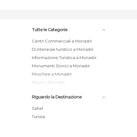
Tutte le Categorie
Centri Commerciali a Monastir
Di interesse turistico a Monastir
Informazione Turistica a Monastir
Monumenti Storici a Monastir
Moschee a Monastir
Musei a Monastir
Piazze a Monastir
Riguardo la Destinazione
Porti a Monastir
Vie a Monastir
Sahel
Tunisia