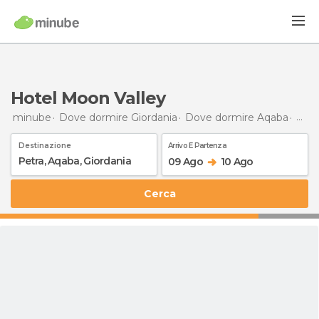
Hotel Moon Valley
minube
Dove dormire Giordania
Dove dormire Aqaba
Dove
Destinazione
Arrivo E Partenza
09 Ago
10 Ago
Cerca