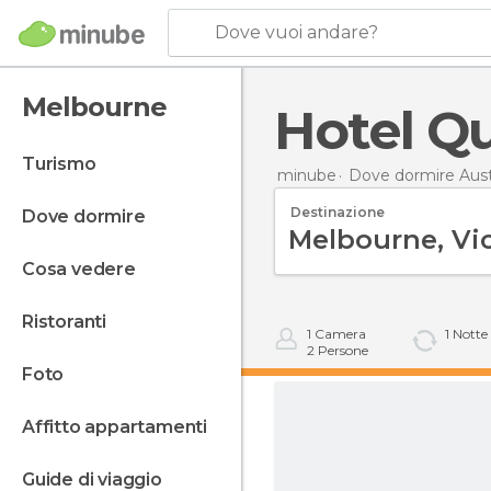
Dove vuoi andare?
Melbourne
Hotel Q
turismo
minube
Dove dormire Aust
Destinazione
dove dormire
cosa vedere
ristoranti
1
Camera
1
Notte
2
Persone
foto
affitto appartamenti
guide di viaggio