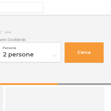
Vota
uest Docklands
Persone
Cerca
2
persone