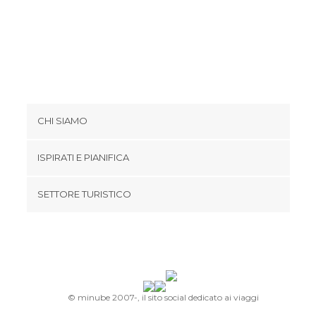
CHI SIAMO
Cookies
ISPIRATI E PIANIFICA
Politica di privacy
footer@item_discovertips_anchor
SETTORE TURISTICO
Termini e Condizioni
minube Android app
Contatti
Area Stampa
© minube 2007-, il sito social dedicato ai viaggi