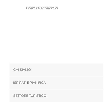
Dormire economici
CHI SIAMO
Cookies
ISPIRATI E PIANIFICA
Politica di privacy
footer@item_discovertips_anchor
SETTORE TURISTICO
Termini e Condizioni
minube Android app
Contatti