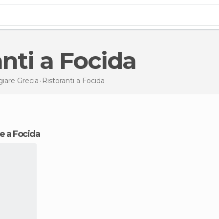
ranti a Focida
are Grecia
Ristoranti
a Focida
e a Focida