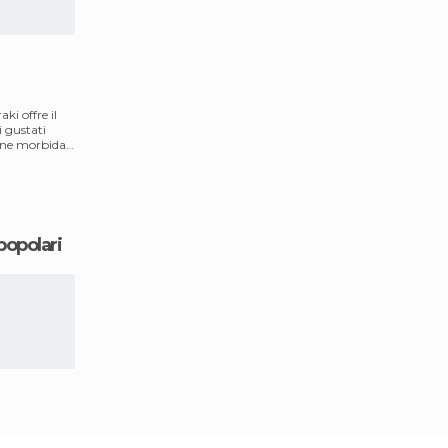
ki offre il
i gustati
rne morbida,
 popolari