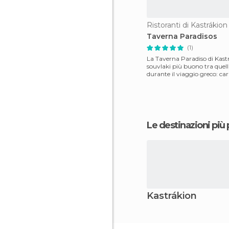
Ristoranti di Kastrákion
Taverna Paradisos
(1)
La Taverna Paradiso di Kastra
souvlaki più buono tra quell
durante il viaggio greco: ca
di pollo o
Le destinazioni più
Kastrákion