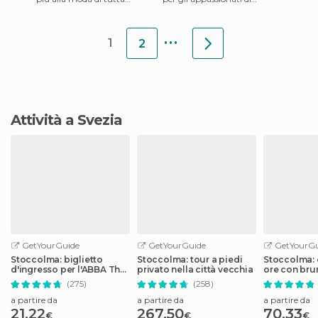
Stoccolma dove fare
arredamento retrò. Ha tutto,
colazione, pranzo o cena (o
soprattutto molti ogget
...
1
2
Attività a Svezia
GetYourGuide
GetYourGuide
GetYourGu
Stoccolma: biglietto
Stoccolma: tour a piedi
Stoccolma: c
d'ingresso per l'ABBA The
privato nella città vecchia
ore con bru
Museum
nell'Arcipel
(275)
(258)
a partire da
a partire da
a partire da
21,22
267,50
70,33
€
€
€