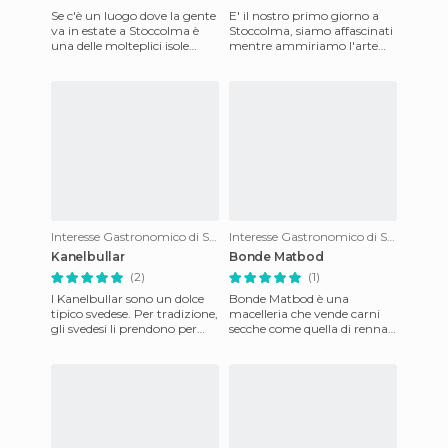
Se c'è un luogo dove la gente
E' il nostro primo giorno a
va in estate a Stoccolma è
Stoccolma, siamo affascinati
una delle molteplici isole
mentre ammiriamo l'arte
dell'arcipelago, e Vaxholm, la
che c'è in ogni angolo di
più vicina alla
questa città...Pensa un
Interesse Gastronomico di Stoccolma
Interesse Gastronomico di Stoccolma
Kanelbullar
Bonde Matbod
(2)
(1)
I Kanelbullar sono un dolce
Bonde Matbod è una
tipico svedese. Per tradizione,
macelleria che vende carni
gli svedesi li prendono per
secche come quella di renna e
accompagnare il caffè. Si
di alce, carni che gli svedesi
tratta di involt
amano molto. Questo neg