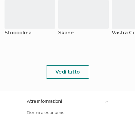
Stoccolma
Skane
Västra G
Vedi tutto
Altre Informazioni
Dormire economici