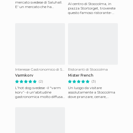
mercato svedese di Saluhall.
Al centro di Stoccolma, in
E' un mercato che ha
piazza Stortorget, troverete
bancarelle in casette di legno
questo famoso ristorante-
e un grande tetto d
caffè. Ha una bella terrazza
e, quando fa partico
Interesse Gastronomico di Stoccolma
Ristoranti di Stoccolma
Varmkorv
Mister French
(2)
(3)
L'hot dog svedese -il “varm
Un luogo da visitare
korv”- è un'abitudine
assolutamente a Stoccolma
gastronomica molto diffusa
dove pranzare, cenare,
da quelle parti. È normale
prendere un caffè, un drink o
trovare nelle città svedes
un cocktail. Qualsiasi cosa ri