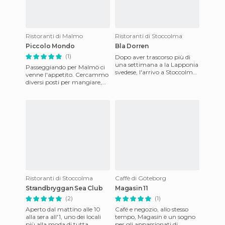
Ristoranti di Malmo
Ristoranti di Stoccolma
Piccolo Mondo
Bla Dorren
(1)
Dopo aver trascorso più di
una settimana a la Lapponia
Passeggiando per Malmö ci
svedese, l'arrivo a Stoccolma
venne l'appetito. Cercammo
e stato significativo per
diversi posti per mangiare,
noi.Prima di tutto,
ma la Svezia è abbastanza
limitata in quanto
Ristoranti di Stoccolma
Caffè di Göteborg
Strandbryggan Sea Club
Magasin 11
(2)
(1)
Aperto dal mattino alle 10
Café e negozio, allo stesso
alla sera all'1, uno dei locali
tempo, Magasin è un sogno
più alla moda di tutta
per gli appassionati di