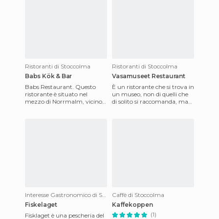
Ristoranti di Stoccolma
Ristoranti di Stoccolma
Babs Kök & Bar
Vasamuseet Restaurant
Babs Restaurant. Questo
È un ristorante che si trova in
ristorante è situato nel
un museo, non di quelli che
mezzo di Norrmalm, vicino
di solito si raccomanda, ma
al parco Humlegården e a
gli svedesi sono specializzati
Östermalmstorg, la stazione
nel cibo ve
de
Interesse Gastronomico di Stoccolma
Caffè di Stoccolma
Fiskelaget
Kaffekoppen
(1)
Fisklaget è una pescheria del