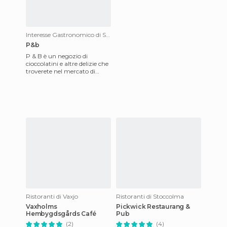
Interesse Gastronomico di Stoccolma
P&b
P & B è un negozio di
cioccolatini e altre delizie che
troverete nel mercato di
Hötorgshallen. Il mercato si
trova a Hotorget Squa
Ristoranti di Vaxjo
Ristoranti di Stoccolma
Vaxholms
Pickwick Restaurang &
Hembygdsgårds Café
Pub
(2)
(4)