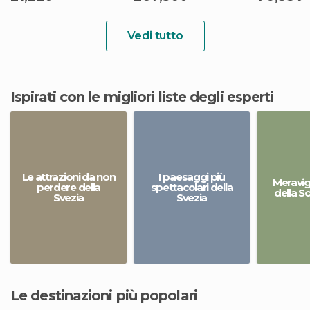
Vedi tutto
Ispirati con le migliori liste degli esperti
Le attrazioni da non
I paesaggi più
Meravigl
perdere della
spettacolari della
della S
Svezia
Svezia
Le destinazioni più popolari