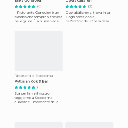
Eriks Gondolen
Operakallaren
(6)
(2)
Il Ristorante Gondolen è un
Operakällaren si trova in un
classico che sempre si troverà
luogo eccezionale,
nelle guide. È a Slussen ed è
nell'edificio dell'Opera della
sicuramente il locale più
città. Famoso a livello
singolare, e co
internazionale ha vinto mol
Ristoranti di Stoccolma
Pyttirian Kok & Bar
(1)
Sta per finire il nostro
soggiorno a Stoccolma
quando è il momento della
cena, abbiamo speso i soldi in
souvenirs... Vediamo ciò c