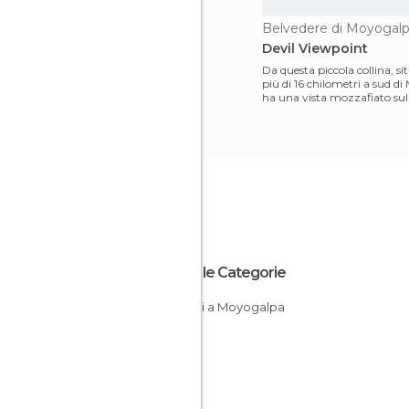
Belvedere di Moyogal
Devil Viewpoint
Da questa piccola collina, s
più di 16 chilometri a sud di
ha una vista mozzafiato sull'
Ometepe
Tutte le Categorie
Vulcani a Moyogalpa