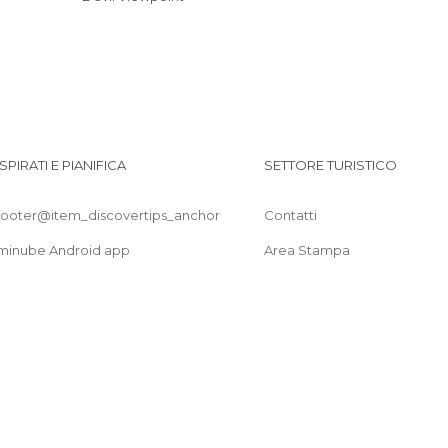
ISPIRATI E PIANIFICA
SETTORE TURISTICO
footer@item_discovertips_anchor
Contatti
minube Android app
Area Stampa