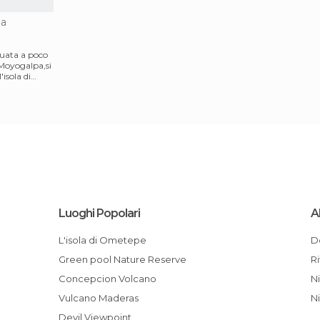
pa
ituata a poco
 Moyogalpa,si
isola di
Luoghi Popolari
A
L'isola di Ometepe
Green pool Nature Reserve
Concepcion Volcano
Vulcano Maderas
Devil Viewpoint