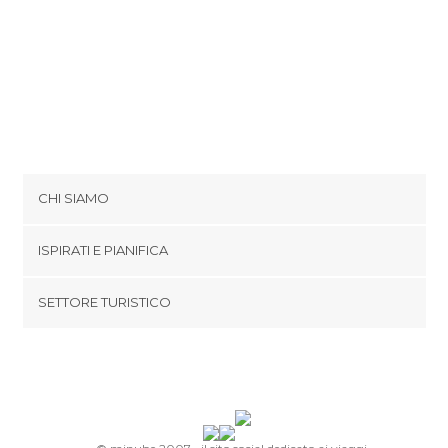
CHI SIAMO
Cookies
ISPIRATI E PIANIFICA
Politica di privacy
footer@item_discovertips_anchor
SETTORE TURISTICO
Termini e Condizioni
minube Android app
Contatti
Area Stampa