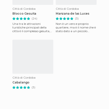
Città di Cordoba
Città di Cordoba
Blocco Gesuita
Manzana de las Luces
(24)
(3)
Una tra le attrazioni
Non è un vero e proprio
turistiche principali della
quartiere, ma è il nome che è
città è il complesso gesuita,
stato dato a un piccolo
nominato nel 2000
insieme di strade. Si trova nel
Patrimonio dell'Umanità
cuore del centro sto
dall'UNE
Città di Cordoba
Cabalango
(3)