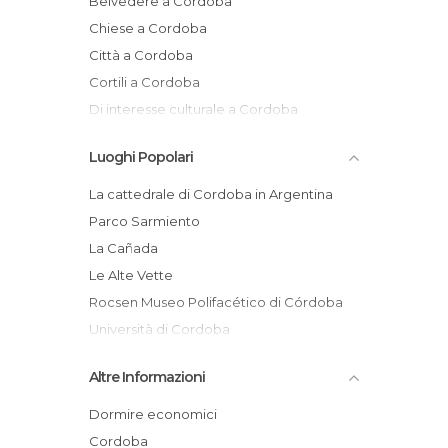
Belvedere a Cordoba
Chiese a Cordoba
Città a Cordoba
Cortili a Cordoba
Di interesse culturale a Cordoba
Di interesse turistico a Cordoba
Luoghi Popolari
Fiumi a Cordoba
Giardini a Cordoba
La cattedrale di Cordoba in Argentina
Laghi a Cordoba
Parco Sarmiento
Monumenti Storici a Cordoba
La Cañada
Musei a Cordoba
Le Alte Vette
Negozi a Cordoba
Rocsen Museo Polifacético di Córdoba
Parchi di Divertimento a Cordoba
Università di Cordoba
Parco Giochi a Cordoba
Il Municipio di Córdoba
Altre Informazioni
Piazze a Cordoba
Blocco Gesuita
Riserve Naturali a Cordoba
Iglesia del Sagrado Corazón Córdoba
Dormire economici
Statue a Cordoba
Argentina
Cordoba