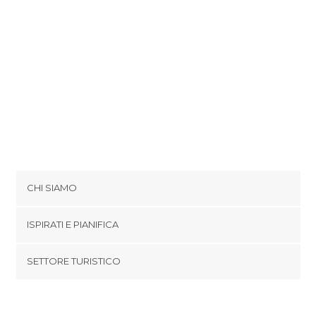
CHI SIAMO
Cookies
ISPIRATI E PIANIFICA
Politica di privacy
footer@item_discovertips_anchor
SETTORE TURISTICO
Termini e Condizioni
minube Android app
Contatti