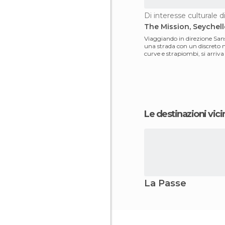
The Mission, Seychell
Viaggiando in direzione Sans
una strada con un discreto
curve e strapiombi, si arriva 
missione, un'antico
Le destinazioni vici
La Passe