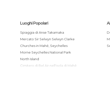
Luoghi Popolari
A
Spiaggia di Anse Takamaka
Mercato Sir Selwyn Selwyn Clarke
Churches in Mahé, Seychelles
Morne Seychelles National Park
North Island
Cimitero di Bel Air nell'isola di Mahé
The Mission, Seychelles
Kempinski Seychelles Resort
Anse Louis
Sainte Anne Marine National Park
Les Dauphins Heureux Cafe/Restaurant
Spiaggia di Port Launay