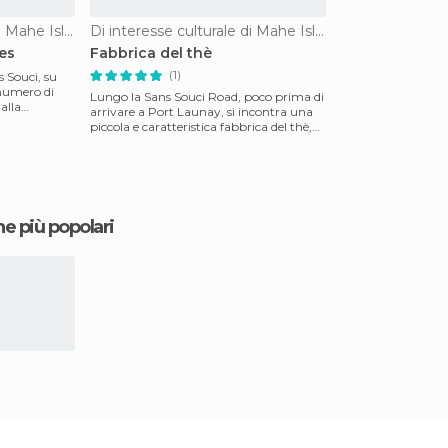
Di interesse culturale di Mahe Island
Di interesse culturale di Mahe Island
es
Fabbrica del thè
(1)
 Souci, su
 numero di
Lungo la Sans Souci Road, poco prima di
alla
arrivare a Port Launay, si incontra una
piccola e caratteristica fabbrica del thè,
l’unica
ne più popolari