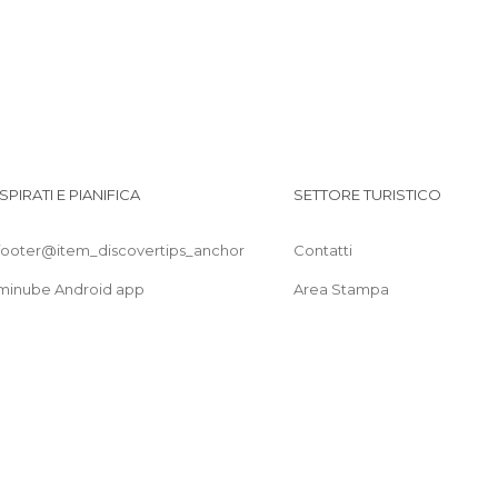
ISPIRATI E PIANIFICA
SETTORE TURISTICO
footer@item_discovertips_anchor
Contatti
minube Android app
Area Stampa