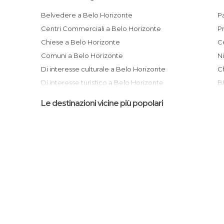
Belvedere a Belo Horizonte
Centri Commerciali a Belo Horizonte
Chiese a Belo Horizonte
Centro di Belo Horizonte e Palazzo
Comuni a Belo Horizonte
N
Di interesse culturale a Belo Horizonte
Di interesse turistico a Belo Horizonte
Feste a Belo Horizonte
Le destinazioni vicine più popolari
Giardini a Belo Horizonte
Mercati a Belo Horizonte
Mercatini a Belo Horizonte
Parque Municipal Américo Renné
Musei a Belo Horizonte
G
Negozi a Belo Horizonte
Parchi a Tema a Belo Horizonte
Parchi di Divertimento a Belo Horizonte
Parco Giochi a Belo Horizonte
Piazze a Belo Horizonte