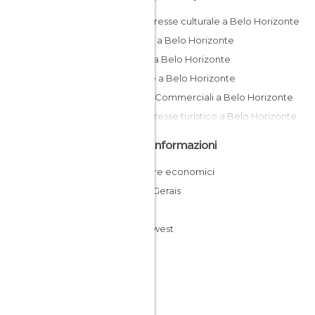
Di interesse culturale a Belo Horizonte
Piazze a Belo Horizonte
Musei a Belo Horizonte
Chiese a Belo Horizonte
Centri Commerciali a Belo Horizonte
Di interesse turistico a Belo Horizonte
Altre Informazioni
Dormire economici
Minas Gerais
Brasile
Southwest