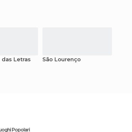
das Letras
São Lourenço
Teres
uoghi Popolari