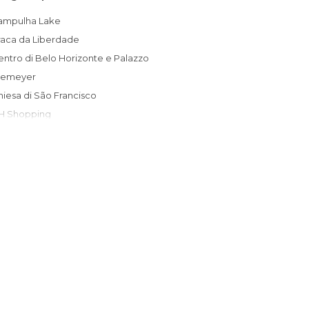
Pampulha Lake
Praca da Liberdade
iemeyer
Chiesa di São Francisco
BH Shopping
Praça do papa
Zoológico de Belo Horizonte
Mercado Central
iannetti
Rodoviaria of Belo Horizonte
Expominas
Shopping Diamond Mall