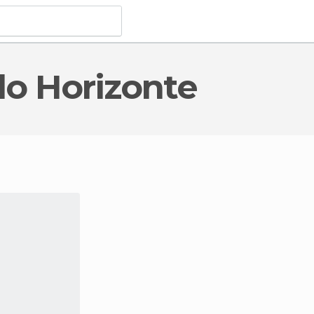
elo Horizonte
esse turistico
a Belo Horizonte