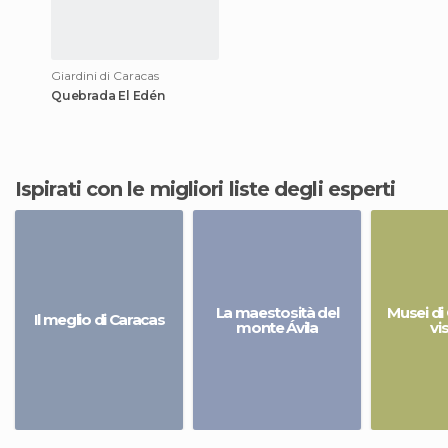
Giardini di Caracas
Quebrada El Edén
Ispirati con le migliori liste degli esperti
La maestosità del
Musei di
Il meglio di Caracas
monte Ávila
vi