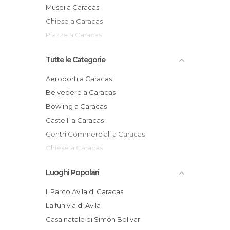
Musei a Caracas
Chiese a Caracas
Piazze a Caracas
Tutte le Categorie
Aeroporti a Caracas
Belvedere a Caracas
Bowling a Caracas
Castelli a Caracas
Centri Commerciali a Caracas
Chiese a Caracas
Cinema a Caracas
Luoghi Popolari
Città a Caracas
Di interesse culturale a Caracas
Il Parco Avila di Caracas
Di interesse sportivo a Caracas
La funivia di Avila
Di interesse turistico a Caracas
Casa natale di Simón Bolivar