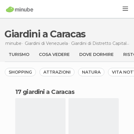
Giardini a Caracas
minube
Giardini di
Venezuela
Giardini di
Distretto Capitale
G
TURISMO
COSA VEDERE
DOVE DORMIRE
RIST
SHOPPING
ATTRAZIONI
NATURA
VITA NO
17 giardini a Caracas