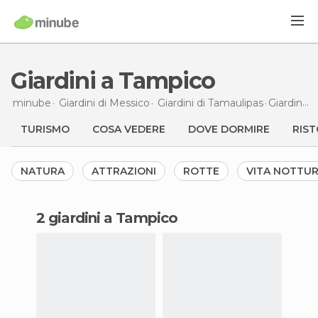
Giardini a Tampico
minube
Giardini di
Messico
Giardini di
Tamaulipas
Giardini
a
TURISMO
COSA VEDERE
DOVE DORMIRE
RIST
NATURA
ATTRAZIONI
ROTTE
VITA NOTTU
2 giardini a Tampico