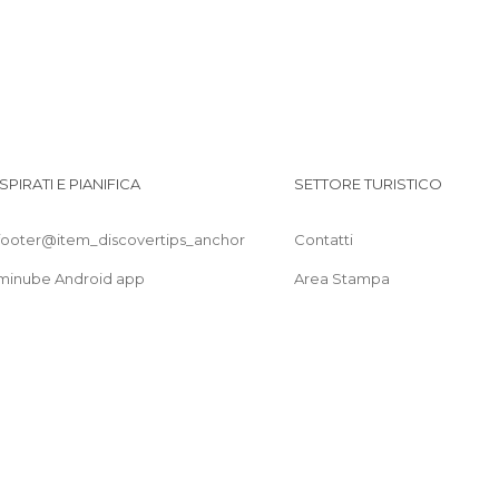
ISPIRATI E PIANIFICA
SETTORE TURISTICO
footer@item_discovertips_anchor
Contatti
minube Android app
Area Stampa