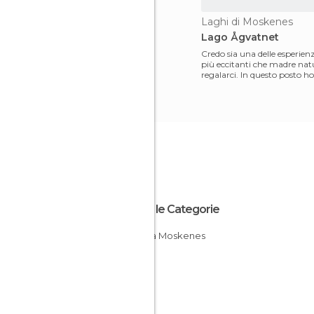
Laghi di Moskenes
Lago Ågvatnet
Credo sia una delle esperienz
più eccitanti che madre nat
regalarci. In questo posto ho
silenzio
Tutte le Categorie
Laghi a Moskenes