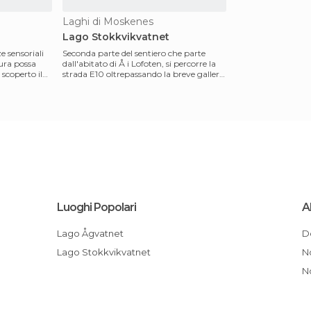
Laghi di Moskenes
Lago Stokkvikvatnet
e sensoriali
Seconda parte del sentiero che parte
ura possa
dall'abitato di Å i Lofoten, si percorre la
 scoperto il
strada E10 oltrepassando la breve galleria
in usc
Luoghi Popolari
A
Lago Ågvatnet
Lago Stokkvikvatnet