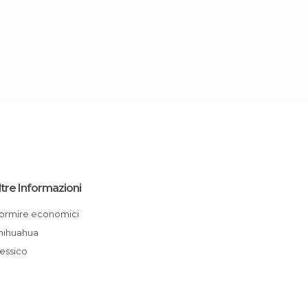
ltre Informazioni
Dormire economici
Chihuahua
Messico