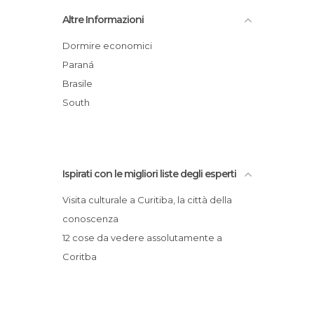
Spettacoli a Curitiba
UNILIVRE Universidade Livre do Meio
Altre Informazioni
Teatri a Curitiba
Ambiente
Università a Curitiba
Serra Verde Express
Dormire economici
Vie a Curitiba
Strada "Da Graciosa"
Paraná
Mercato del Largo da Ordem
Brasile
Praça do Japão - Piazza del Giappone
South
Teatro Paiol
Ispirati con le migliori liste degli esperti
Visita culturale a Curitiba, la città della
conoscenza
12 cose da vedere assolutamente a
Coritba