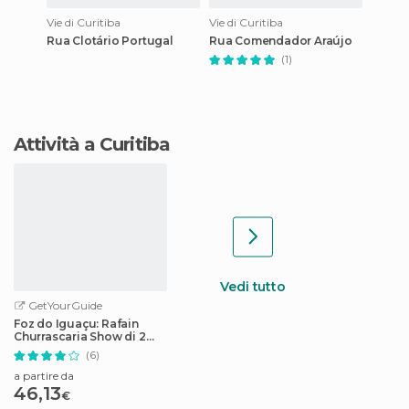
Vie di Curitiba
Vie di Curitiba
Rua Clotário Portugal
Rua Comendador Araújo
(1)
Attività a Curitiba
Vedi tutto
GetYourGuide
Foz do Iguaçu: Rafain
Churrascaria Show di 2
ore con cena
(6)
a partire da
46,13
€