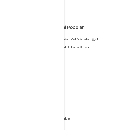
Luoghi Popolari
Municipal park of Jiangyin
Pedestrian of Jiangyin