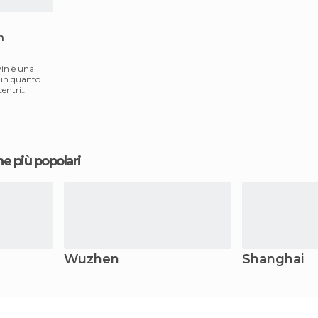
n
yin è una
, in quanto
centri
ne più popolari
Wuzhen
Shanghai