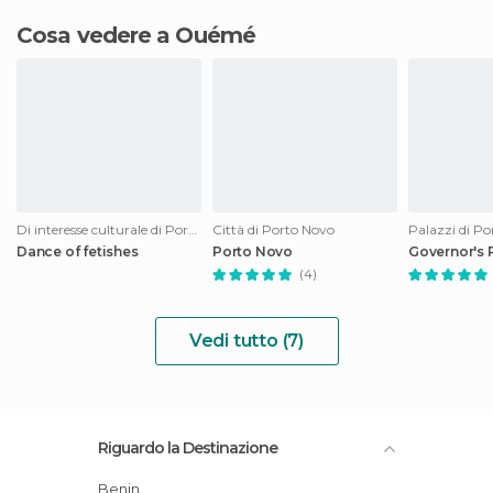
Cosa vedere a Ouémé
Di interesse culturale di Porto Novo
Città di Porto Novo
Palazzi di P
Dance of fetishes
Porto Novo
Governor's 
(4)
Vedi tutto (7)
Riguardo la Destinazione
Benin