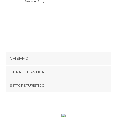
Dawson City
CHI SIAMO
Cookies
ISPIRATI E PIANIFICA
Politica di privacy
footer@item_discovertips_anchor
SETTORE TURISTICO
Termini e Condizioni
minube Android app
Contatti
Area Stampa