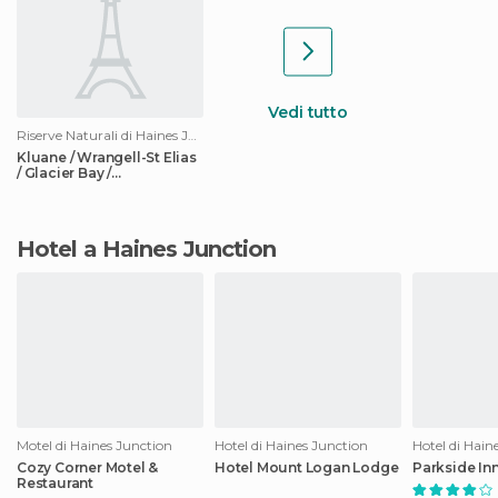
Vedi tutto
Riserve Naturali di Haines Junction
Kluane / Wrangell-St Elias
/ Glacier Bay /
Tatshenshini-Alsek
Hotel a Haines Junction
Motel di Haines Junction
Hotel di Haines Junction
Hotel di Hain
Cozy Corner Motel &
Hotel Mount Logan Lodge
Parkside In
Restaurant