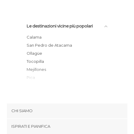
Le destinazioni vicine più popolari
Calama
San Pedro de Atacama
Ollagüe
Tocopilla
Mejillones
Pica
Antofagasta
Pozo Almonte
Iquique
Taltal
CHI SIAMO
Arica
Cookies
Putre
ISPIRATI E PIANIFICA