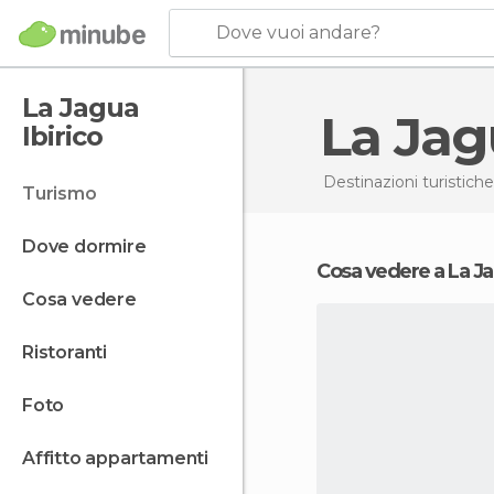
Dove vuoi andare?
La Jagua
La Jag
Ibirico
Destinazioni turistiche
turismo
dove dormire
Cosa vedere a La Ja
cosa vedere
ristoranti
foto
affitto appartamenti