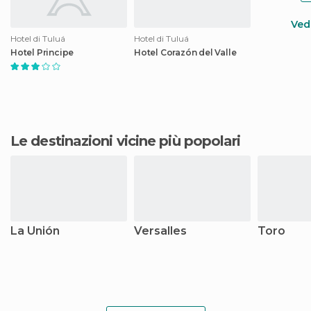
Vedi
Hotel di Tuluá
Hotel di Tuluá
Hotel Principe
Hotel Corazón del Valle
Le destinazioni vicine più popolari
La Unión
Versalles
Toro