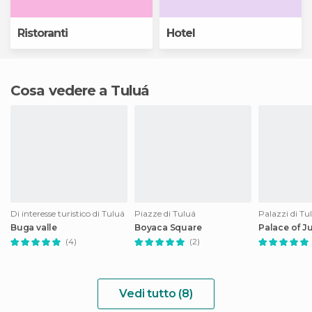
Ristoranti
Hotel
Cosa vedere a Tuluá
Di interesse turistico di Tuluá
Piazze di Tuluá
Palazzi di Tu
Buga valle
Boyaca Square
Palace of J
(4)
(2)
Vedi tutto (8)