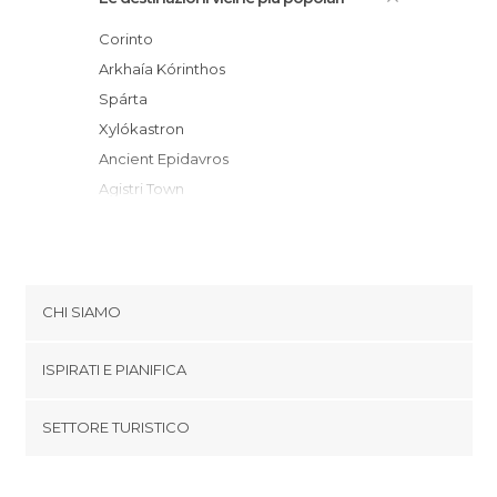
Corinto
Arkhaía Kórinthos
Spárta
Xylókastron
Ancient Epidavros
Agistri Town
Synikia Mesi Trikalon
Aíyina
Nauplia
Kipséli
CHI SIAMO
Souvala
Cookies
Tolón
ISPIRATI E PIANIFICA
Politica di privacy
Ayía Marína
footer@item_discovertips_anchor
SETTORE TURISTICO
Pireo
Termini e Condizioni
minube Android app
Kallithéa
Contatti
Atene