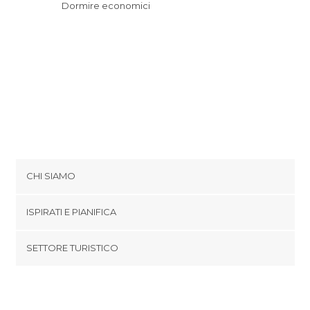
Dormire economici
CHI SIAMO
Cookies
ISPIRATI E PIANIFICA
Politica di privacy
footer@item_discovertips_anchor
SETTORE TURISTICO
Termini e Condizioni
minube Android app
Contatti
Area Stampa