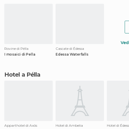
Vedi
Rovine di Pélla
Cascate di Édessa
I mosaici di Pella
Edessa Waterfalls
Hotel a Pélla
Apparthotel di Axós
Hotel di Ambelia
Hotel di Édes