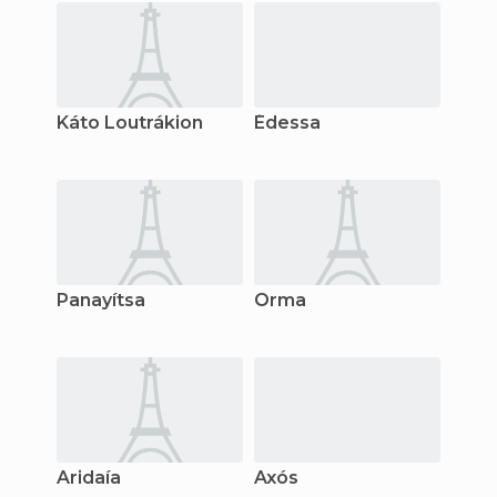
Káto Loutrákion
Édessa
Panayítsa
Órma
Aridaía
Axós