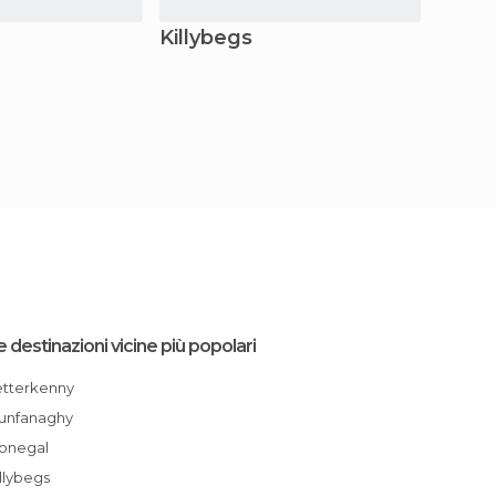
Killybegs
Mona
e destinazioni vicine più popolari
Letterkenny
Dunfanaghy
Donegal
Killybegs