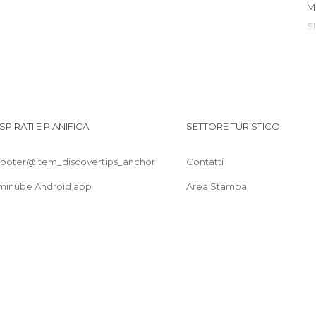
ISPIRATI E PIANIFICA
SETTORE TURISTICO
footer@item_discovertips_anchor
Contatti
T
minube Android app
Area Stampa
L