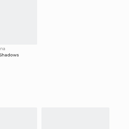
ana
f Shadows