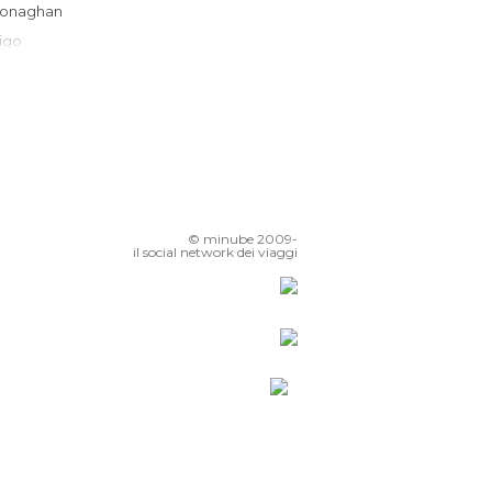
Monaghan
Sligo
Carrick-on-Shannon
Dundalk
Ballina
Swinford
Navan
Drogheda
© minube 2009-
Mullingar
il social network dei viaggi
rim
Castlebar
Athlone
Newport
Westport
Swords
eixlip