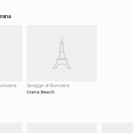
crana
Buncrana
Spiagge di Buncrana
Crana Beach