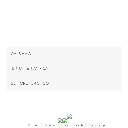
CHI SIAMO
Cookies
ISPIRATI E PIANIFICA
Politica di privacy
footer@item_discovertips_anchor
SETTORE TURISTICO
Termini e Condizioni
minube Android app
Contatti
Area Stampa
© minube 2007-, il sito social dedicato ai viaggi