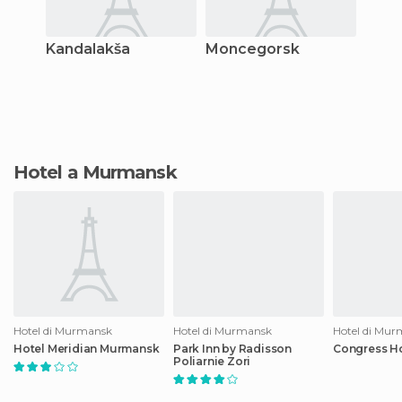
Kandalakša
Moncegorsk
Hotel a Murmansk
Hotel di Murmansk
Hotel di Murmansk
Hotel di Mu
Hotel Meridian Murmansk
Park Inn by Radisson
Congress Ho
Poliarnie Zori