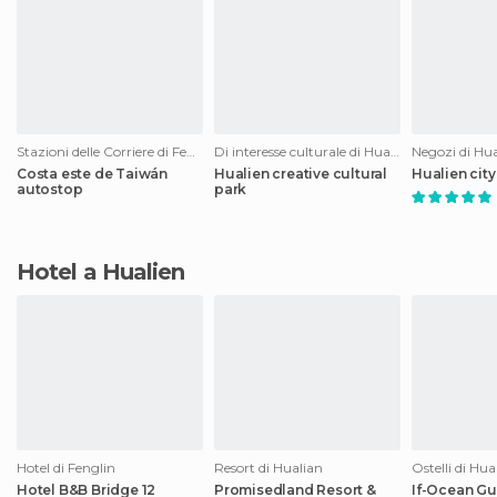
Stazioni delle Corriere di Fenglin
Di interesse culturale di Hualian
Negozi di Hu
Costa este de Taiwán
Hualien creative cultural
Hualien city 
autostop
park
Hotel a Hualien
Hotel di Fenglin
Resort di Hualian
Ostelli di Hua
Hotel B&B Bridge 12
Promisedland Resort &
If-Ocean G