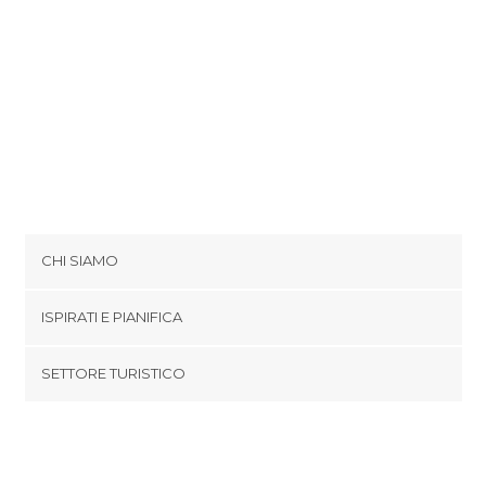
CHI SIAMO
Cookies
ISPIRATI E PIANIFICA
Politica di privacy
footer@item_discovertips_anchor
SETTORE TURISTICO
Termini e Condizioni
minube Android app
Contatti
Area Stampa