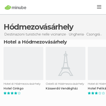
Hódmezovásárhely
Destinazioni turistiche nelle vicinanze
Ungheria
Csongrád
H
Hotel a Hódmezovásárhely
Hotel di Hódmezovásárhely
Ostelli di Hódmezovásárhely
Hotel di Hód
Hotel Ginkgo
Kásaerdö Vendégház
Hotel Pelik