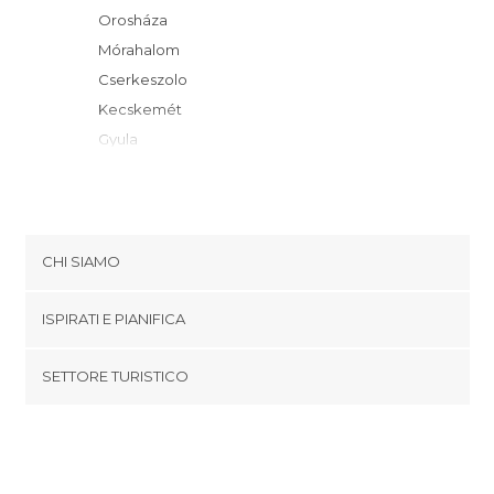
Orosháza
Mórahalom
Cserkeszolo
Kecskemét
Gyula
Cegléd
Szolnok
Abádszalók
Gyömro
CHI SIAMO
Vecsés
Cookies
Hajdúszoboszló
ISPIRATI E PIANIFICA
Politica di privacy
Gödöllo
footer@item_discovertips_anchor
SETTORE TURISTICO
Gyöngyös
Termini e Condizioni
minube Android app
Budapest
Contatti
Budaörs
Area Stampa
Villány