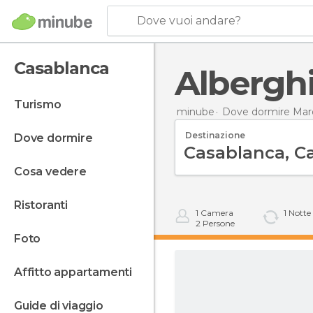
Dove vuoi andare?
Casablanca
Albergh
turismo
minube
Dove dormire Mar
Destinazione
dove dormire
cosa vedere
ristoranti
1
Camera
1
Notte
2
Persone
foto
affitto appartamenti
guide di viaggio