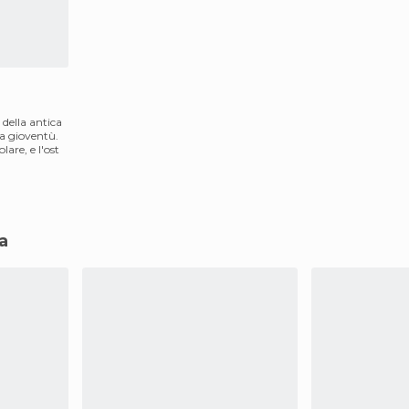
d
 della antica
la gioventù.
lare, e l'ost
ca