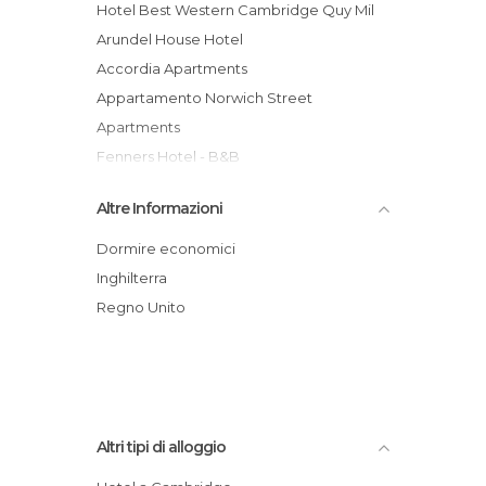
Hotel Best Western Cambridge Quy Mil
Arundel House Hotel
Accordia Apartments
Appartamento Norwich Street
Apartments
Fenners Hotel - B&B
Holiday Inn Express Cambridge
Altre Informazioni
Pensione Iceni House
Pensione The Mowbray Bed And
Dormire economici
Breakfast
Inghilterra
Kirkwood House
Regno Unito
Royal Cambridge Hotel
Pensione Ashtrees Guest House
Alpha Milton Guest House
Altri tipi di alloggio