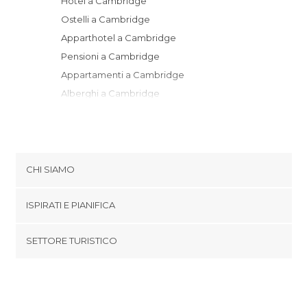
Hotel a Cambridge
Ostelli a Cambridge
Apparthotel a Cambridge
Pensioni a Cambridge
Appartamenti a Cambridge
Alberghi a Cambridge
CHI SIAMO
Cookies
ISPIRATI E PIANIFICA
Politica di privacy
footer@item_discovertips_anchor
SETTORE TURISTICO
Termini e Condizioni
minube Android app
Contatti
Area Stampa