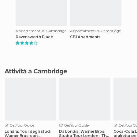
Appartamenti di Cambridge
Appartamenti di Cambridge
Ravensworth Place
CB1 Apartments
Attività a Cambridge
GetYourGuide
GetYourGuide
GetYourGu
Londra: Tour degli studi
Da Londra: Warner Bros.
Coca-Cola L
Warner Bros. con
Studio Tour London - The
biglietto pe