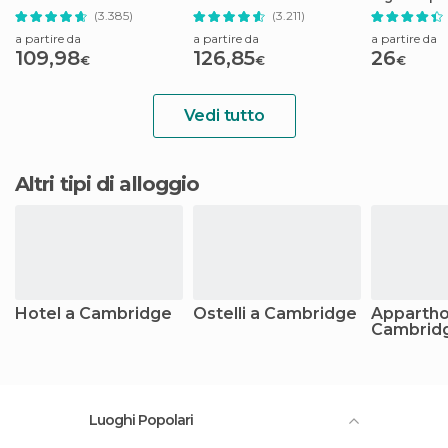
trasferimenti
Making of Harry Potter
4D
(3.385)
(3.211)
a partire da
a partire da
a partire da
109,98
126,85
26
€
€
€
Vedi tutto
Altri tipi di alloggio
Hotel a Cambridge
Ostelli a Cambridge
Appartho
Cambrid
Luoghi Popolari