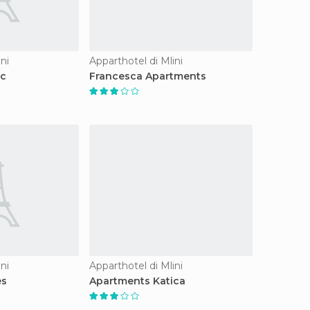
ni
Apparthotel di Mlini
ic
Francesca Apartments
ni
Apparthotel di Mlini
es
Apartments Katica