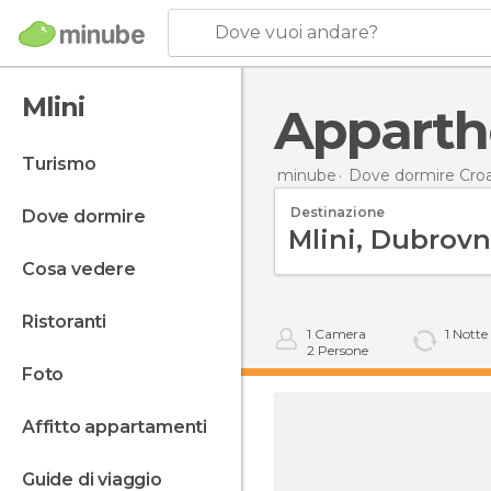
Dove vuoi andare?
Mlini
Apparth
turismo
minube
Dove dormire Croa
Destinazione
dove dormire
cosa vedere
ristoranti
1
Camera
1
Notte
2
Persone
foto
affitto appartamenti
guide di viaggio